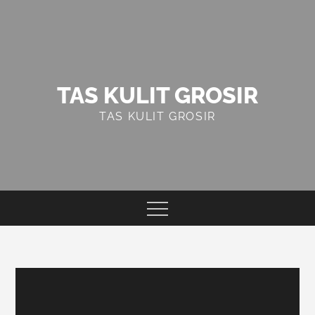
Skip
to
content
TAS KULIT GROSIR
TAS KULIT GROSIR