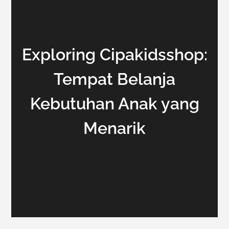
Exploring Cipakidsshop:
Tempat Belanja
Kebutuhan Anak yang
Menarik