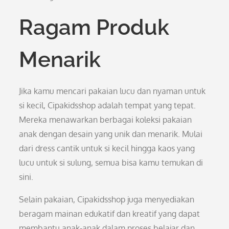
Ragam Produk
Menarik
Jika kamu mencari pakaian lucu dan nyaman untuk
si kecil, Cipakidsshop adalah tempat yang tepat.
Mereka menawarkan berbagai koleksi pakaian
anak dengan desain yang unik dan menarik. Mulai
dari dress cantik untuk si kecil hingga kaos yang
lucu untuk si sulung, semua bisa kamu temukan di
sini.
Selain pakaian, Cipakidsshop juga menyediakan
beragam mainan edukatif dan kreatif yang dapat
membantu anak-anak dalam proses belajar dan