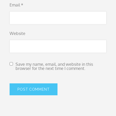
Email
*
Website
Save my name, email, and website in this
browser for the next time I comment.