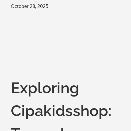
Posted
October 28, 2025
on
Exploring
Cipakidsshop: