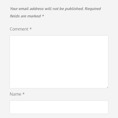
Your email address will not be published.
Required
fields are marked
*
Comment
*
Name
*