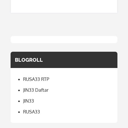
navigation
BLOGROLL
RUSA33 RTP
JIN33 Daftar
JIN33
RUSA33