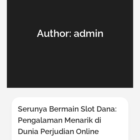
Author:
admin
Serunya Bermain Slot Dana:
Pengalaman Menarik di
Dunia Perjudian Online