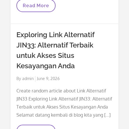
Selamat
Read More
Datang
Di
Dunia
Login
Pumaa33!
Exploring Link Alternatif
JIN33: Alternatif Terbaik
untuk Akses Situs
Kesayangan Anda
Posted
By
admin
June 9, 2026
on
Create random article about Link Alternatif
JIN33 Exploring Link Alternatif JIN33: Alternatif
Terbaik untuk Akses Situs Kesayangan Anda
Selamat datang kembali di blog kita yang […]