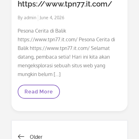
https://www.tpn77.it.com/
Posted
By
admin
June 4, 2026
on
Pesona Cerita di Balik
https://www.tpn77.it.com/ Pesona Cerita di
Balik https://www.tpn77.it.com/ Selamat
datang, pembaca setia! Hari ini kita akan
mengeksplorasi sebuah situs web yang
mungkin belum […]
Pesona
Read More
Cerita
Di
Balik
Https://www.tpn77.it.com/
Posts
Older