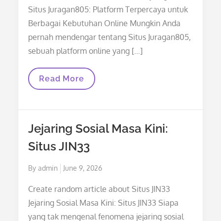
Situs Juragan805: Platform Terpercaya untuk
Berbagai Kebutuhan Online Mungkin Anda
pernah mendengar tentang Situs Juragan805,
sebuah platform online yang […]
Situs
Read More
Juragan805:
Platform
Terpercaya
Untuk
Berbagai
Jejaring Sosial Masa Kini:
Kebutuhan
Online
Situs JIN33
Posted
By
admin
June 9, 2026
on
Create random article about Situs JIN33
Jejaring Sosial Masa Kini: Situs JIN33 Siapa
yang tak mengenal fenomena jejaring sosial