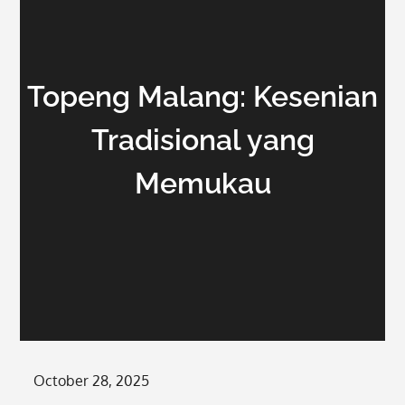
Topeng Malang: Kesenian
Tradisional yang
Memukau
Posted
October 28, 2025