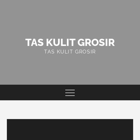
Skip
to
content
TAS KULIT GROSIR
TAS KULIT GROSIR