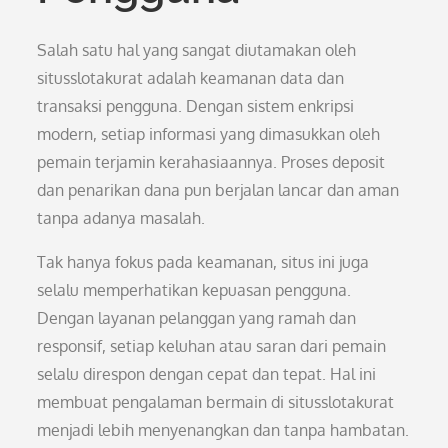
Salah satu hal yang sangat diutamakan oleh
situsslotakurat adalah keamanan data dan
transaksi pengguna. Dengan sistem enkripsi
modern, setiap informasi yang dimasukkan oleh
pemain terjamin kerahasiaannya. Proses deposit
dan penarikan dana pun berjalan lancar dan aman
tanpa adanya masalah.
Tak hanya fokus pada keamanan, situs ini juga
selalu memperhatikan kepuasan pengguna.
Dengan layanan pelanggan yang ramah dan
responsif, setiap keluhan atau saran dari pemain
selalu direspon dengan cepat dan tepat. Hal ini
membuat pengalaman bermain di situsslotakurat
menjadi lebih menyenangkan dan tanpa hambatan.