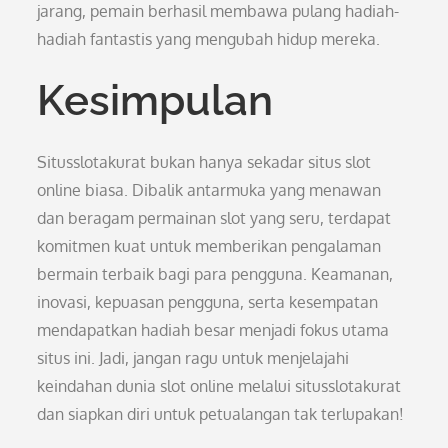
jarang, pemain berhasil membawa pulang hadiah-
hadiah fantastis yang mengubah hidup mereka.
Kesimpulan
Situsslotakurat bukan hanya sekadar situs slot
online biasa. Dibalik antarmuka yang menawan
dan beragam permainan slot yang seru, terdapat
komitmen kuat untuk memberikan pengalaman
bermain terbaik bagi para pengguna. Keamanan,
inovasi, kepuasan pengguna, serta kesempatan
mendapatkan hadiah besar menjadi fokus utama
situs ini. Jadi, jangan ragu untuk menjelajahi
keindahan dunia slot online melalui situsslotakurat
dan siapkan diri untuk petualangan tak terlupakan!