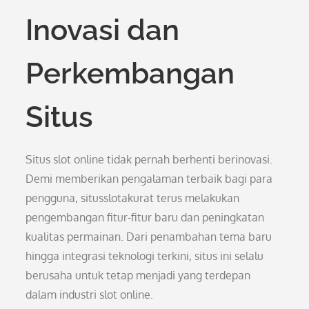
Inovasi dan
Perkembangan
Situs
Situs slot online tidak pernah berhenti berinovasi.
Demi memberikan pengalaman terbaik bagi para
pengguna, situsslotakurat terus melakukan
pengembangan fitur-fitur baru dan peningkatan
kualitas permainan. Dari penambahan tema baru
hingga integrasi teknologi terkini, situs ini selalu
berusaha untuk tetap menjadi yang terdepan
dalam industri slot online.