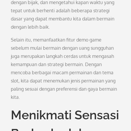
dengan bijak, dan mengetahui kapan waktu yang
tepat untuk berhenti adalah beberapa strategi
dasar yang dapat membantu kita dalam bermain
dengan lebih baik.
Selain itu, memanfaatkan fitur demo game
sebelum mulai bermain dengan uang sungguhan
juga merupakan langkah cerdas untuk mengasah
kemampuan dan strategi bermain. Dengan
mencoba berbagai macam permainan dan tema
slot, kita dapat menemukan jenis permainan yang
paling sesuai dengan preferensi dan gaya bermain
kita.
Menikmati Sensasi