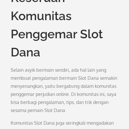
Komunitas
Penggemar Slot
Dana
Selain asyik bermain sendiri, ada hal lain yang
membuat pengalaman bermain Slot Dana semakin
menyenangkan, yaitu bergabung dalam komunitas
penggemar perjudian online. Di komunitas ini, saya
bisa berbagi pengalaman, tips, dan trik dengan
sesama pemain Slot Dana.
Komunitas Slot Dana juga seringkali mengadakan