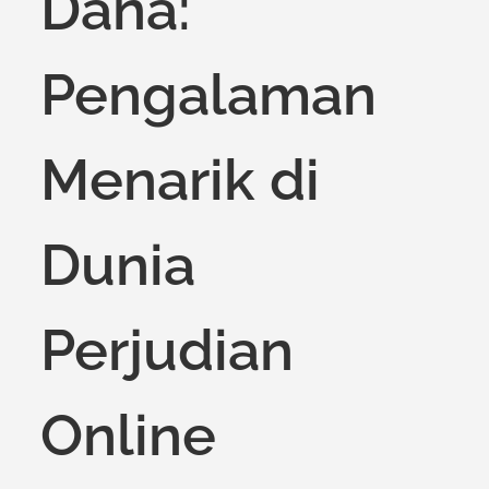
Dana:
Pengalaman
Menarik di
Dunia
Perjudian
Online