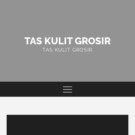
Skip
to
content
TAS KULIT GROSIR
TAS KULIT GROSIR