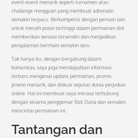
event-event menarik seperti turnamen atau
challenge mingguan yang membuat adrenalin
semakin terpacu. Berkompetisi dengan pemain lain
untuk meraih posisi tertinggi dalam permainan slot
memberikan sensasi tersendiri dan menjadikan
pengalaman bermain semakin seru.
Tak hanya itu, dengan bergabung dalam
komunitas, saya juga mendapatkan informasi
terbaru mengenai update permainan, promo-
promo menarik, dan diskusi seputar dunia perjudian
online. Hal ini membuat saya merasa terhubung
dengan sesama penggemar Slot Dana dan semakin
mencintai permainan ini.
Tantangan dan