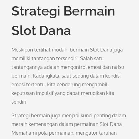
Strategi Bermain
Slot Dana
Meskipun terlihat mudah, bermain Slot Dana juga
memiliki tantangan tersendiri. Salah satu
tantangannya adalah mengontrol emosi dan nafsu
bermain. Kadangkala, saat sedang dalam kondisi
emosi tertentu, kita cenderung mengambil
keputusan impulsif yang dapat merugikan kita
sendiri.
Strategi bermain juga menjadi kunci penting dalam
meraih kemenangan dalam permainan Slot Dana.
Memahami pola permainan, mengatur taruhan