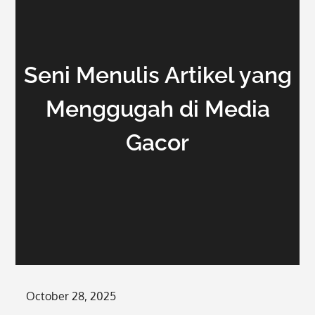
Seni Menulis Artikel yang
Menggugah di Media
Gacor
Posted
October 28, 2025