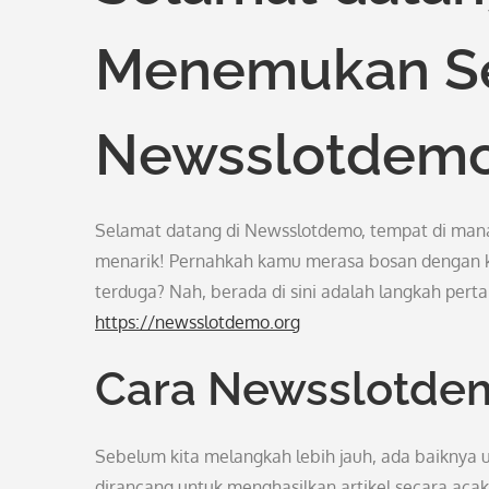
Menemukan Se
Newsslotdem
Selamat datang di Newsslotdemo, tempat di mana 
menarik! Pernahkah kamu merasa bosan dengan k
terduga? Nah, berada di sini adalah langkah per
https://newsslotdemo.org
Cara Newsslotdem
Sebelum kita melangkah lebih jauh, ada baiknya
dirancang untuk menghasilkan artikel secara acak