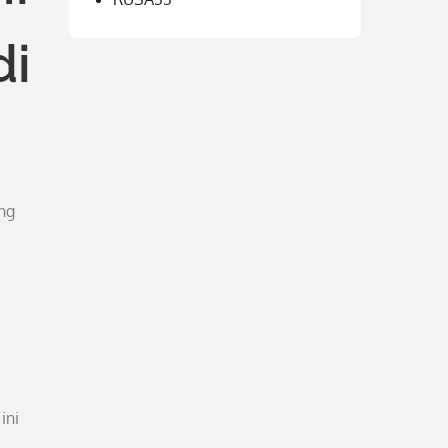
di
ng
ini