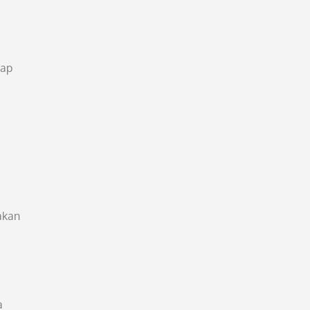
iap
akan
a