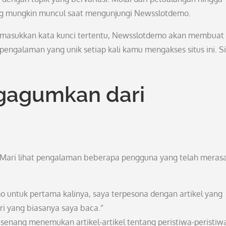
ang mungkin muncul saat mengunjungi Newsslotdemo.
emasukkan kata kunci tertentu, Newsslotdemo akan membuat
 pengalaman yang unik setiap kali kamu mengakses situs ini. S
agumkan dari
Mari lihat pengalaman beberapa pengguna yang telah meras
untuk pertama kalinya, saya terpesona dengan artikel yang
ri yang biasanya saya baca.”
 senang menemukan artikel-artikel tentang peristiwa-peristiw