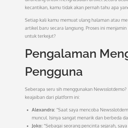
kecantikan, kamu tidak akan pernah tahu apa y
Setiap kali kamu memuat ulang halaman atau m
artikel baru secara langsung. Proses ini menjamin
untuk terkejut?
Pengalaman Meng
Pengguna
Seberapa seru sih menggunakan Newsslotdemo? 
keajaiban dari platform ini:
Alexandra:
“Saat saya mencoba Newsslotdemo 
muncul. Isinya sangat menarik dan berbeda da
Joko:
“Sebagai seorang pencinta sejarah, saya