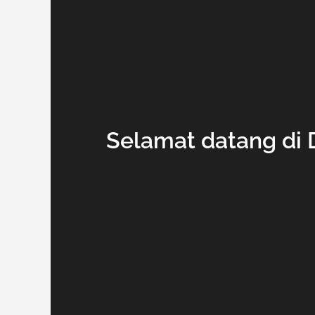
Selamat datang di