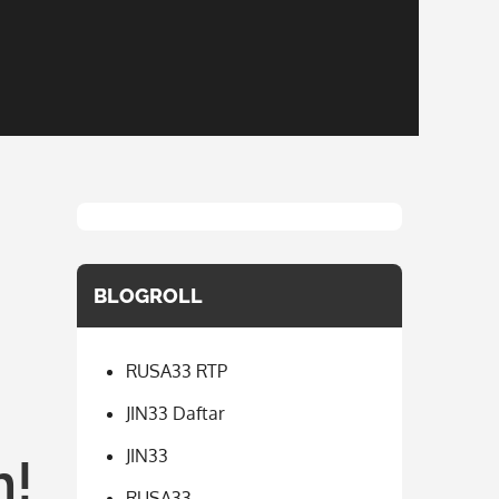
BLOGROLL
RUSA33 RTP
JIN33 Daftar
JIN33
m!
RUSA33