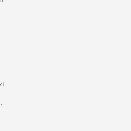
da
el
at