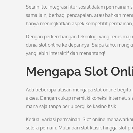
Selain itu, integrasi fitur sosial dalam permainan
sama lain, berbagi pencapaian, atau bahkan mena
hanya meningkatkan aspek kompetitif permainan
Dengan perkembangan teknologi yang terus maju,
dunia slot online ke depannya. Siapa tahu, mungki
yang lebih interaktif dan menantang!
Mengapa Slot Onli
Ada beberapa alasan mengapa slot online begitu 
akses. Dengan cukup memiliki koneksi internet, s
mana saja tanpa perlu pergi ke kasino fisik.
Kedua, variasi permainan. Slot online menawarka
selera pemain. Mulai dari slot klasik hingga slot 