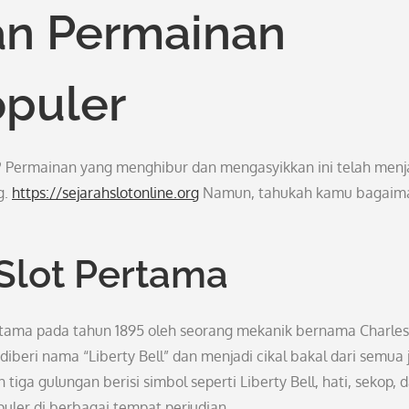
nan Permainan
opuler
? Permainan yang menghibur dan mengasyikkan ini telah menj
g.
https://sejarahslotonline.org
Namun, tahukah kamu bagaim
Slot Pertama
tama pada tahun 1895 oleh seorang mekanik bernama Charles
diberi nama “Liberty Bell” dan menjadi cikal bakal dari semua 
tiga gulungan berisi simbol seperti Liberty Bell, hati, sekop, 
puler di berbagai tempat perjudian.