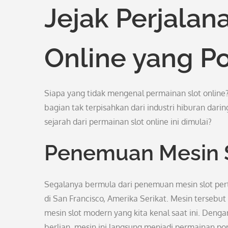
Jejak Perjala
Online yang P
Siapa yang tidak mengenal permainan slot online
bagian tak terpisahkan dari industri hiburan darin
sejarah dari permainan slot online ini dimulai?
Penemuan Mesin 
Segalanya bermula dari penemuan mesin slot per
di San Francisco, Amerika Serikat. Mesin tersebut 
mesin slot modern yang kita kenal saat ini. Dengan 
berlian, mesin ini langsung menjadi permainan po