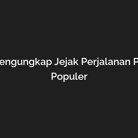
Mengungkap Jejak Perjalanan 
Populer