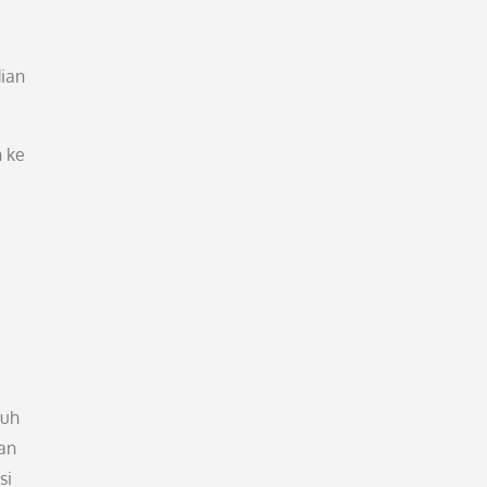
dian
h ke
buh
an
si