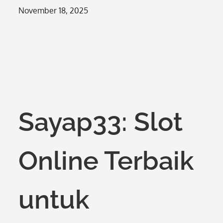
Posted
November 18, 2025
on
Sayap33: Slot
Online Terbaik
untuk