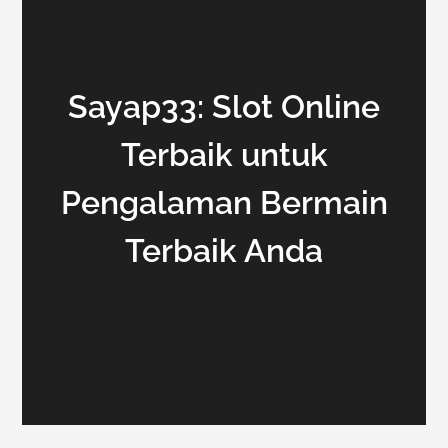
Sayap33: Slot Online
Terbaik untuk
Pengalaman Bermain
Terbaik Anda