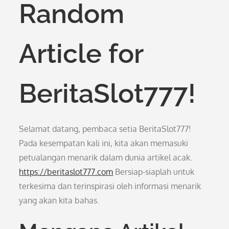
Random
Article for
BeritaSlot777!
Selamat datang, pembaca setia BeritaSlot777!
Pada kesempatan kali ini, kita akan memasuki
petualangan menarik dalam dunia artikel acak.
https://beritaslot777.com
Bersiap-siaplah untuk
terkesima dan terinspirasi oleh informasi menarik
yang akan kita bahas.