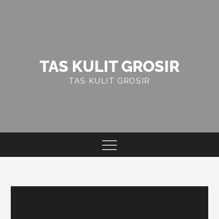
Skip
to
content
TAS KULIT GROSIR
TAS KULIT GROSIR