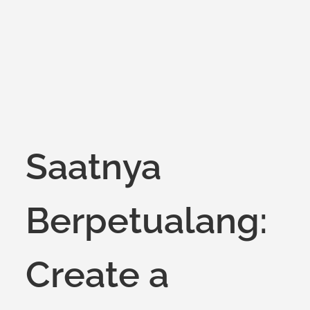
on
Saatnya
Berpetualang:
Create a