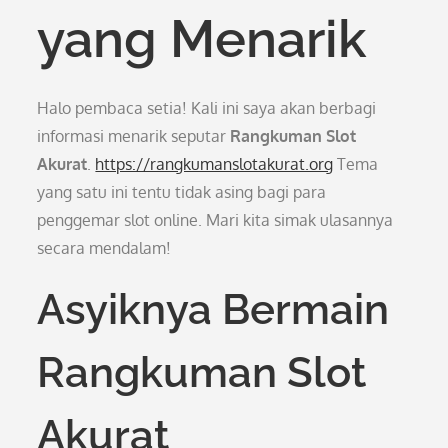
yang Menarik
Halo pembaca setia! Kali ini saya akan berbagi
informasi menarik seputar
Rangkuman Slot
Akurat
.
https://rangkumanslotakurat.org
Tema
yang satu ini tentu tidak asing bagi para
penggemar slot online. Mari kita simak ulasannya
secara mendalam!
Asyiknya Bermain
Rangkuman Slot
Akurat