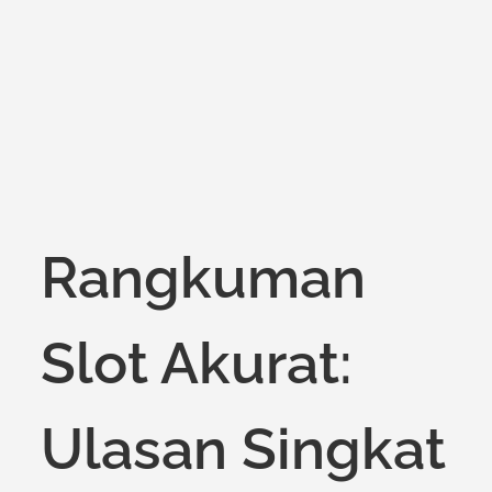
on
Rangkuman
Slot Akurat:
Ulasan Singkat