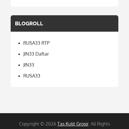
BLOGROLL
RUSA33 RTP
JIN33 Daftar
JIN33
RUSA33
Copyright © 2026
Tas Kulit Grosir
. All Rights