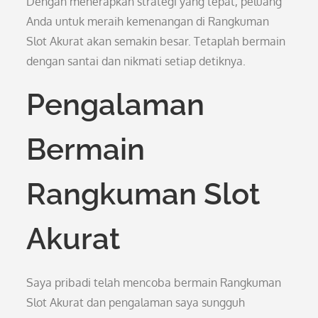
Dengan menerapkan strategi yang tepat, peluang
Anda untuk meraih kemenangan di Rangkuman
Slot Akurat akan semakin besar. Tetaplah bermain
dengan santai dan nikmati setiap detiknya.
Pengalaman
Bermain
Rangkuman Slot
Akurat
Saya pribadi telah mencoba bermain Rangkuman
Slot Akurat dan pengalaman saya sungguh