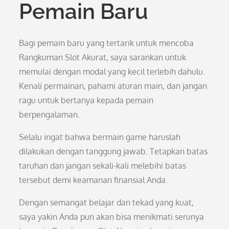
Pemain Baru
Bagi pemain baru yang tertarik untuk mencoba
Rangkuman Slot Akurat, saya sarankan untuk
memulai dengan modal yang kecil terlebih dahulu.
Kenali permainan, pahami aturan main, dan jangan
ragu untuk bertanya kepada pemain
berpengalaman.
Selalu ingat bahwa bermain game haruslah
dilakukan dengan tanggung jawab. Tetapkan batas
taruhan dan jangan sekali-kali melebihi batas
tersebut demi keamanan finansial Anda.
Dengan semangat belajar dan tekad yang kuat,
saya yakin Anda pun akan bisa menikmati serunya