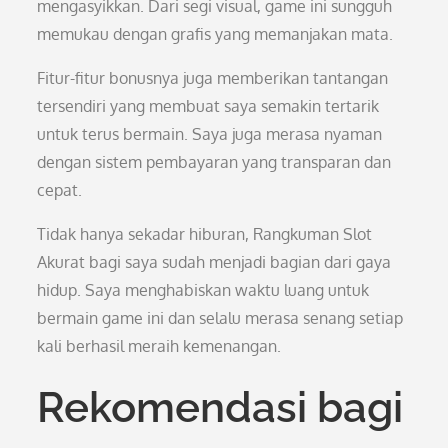
mengasyikkan. Dari segi visual, game ini sungguh
memukau dengan grafis yang memanjakan mata.
Fitur-fitur bonusnya juga memberikan tantangan
tersendiri yang membuat saya semakin tertarik
untuk terus bermain. Saya juga merasa nyaman
dengan sistem pembayaran yang transparan dan
cepat.
Tidak hanya sekadar hiburan, Rangkuman Slot
Akurat bagi saya sudah menjadi bagian dari gaya
hidup. Saya menghabiskan waktu luang untuk
bermain game ini dan selalu merasa senang setiap
kali berhasil meraih kemenangan.
Rekomendasi bagi