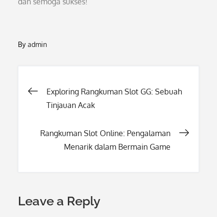
dan semoga sukses!
By
admin
Post
Exploring Rangkuman Slot GG: Sebuah
Tinjauan Acak
navigation
Rangkuman Slot Online: Pengalaman
Menarik dalam Bermain Game
Leave a Reply