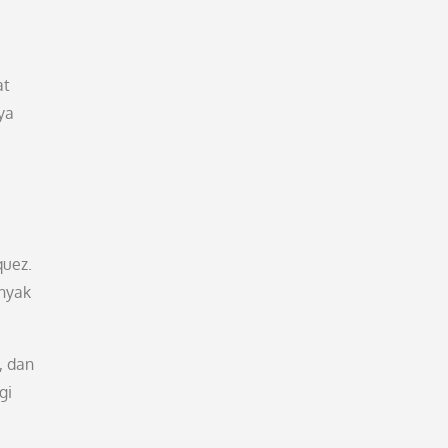
at
ya
quez.
anyak
, dan
gi