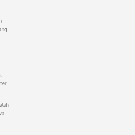
n
rang
.
kter
alah
wa