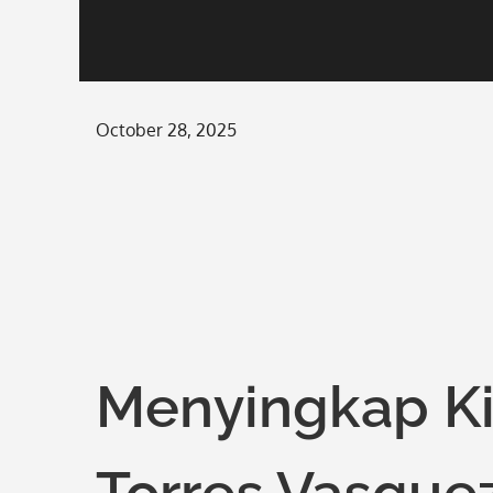
Posted
October 28, 2025
on
Menyingkap Ki
Torres Vasque