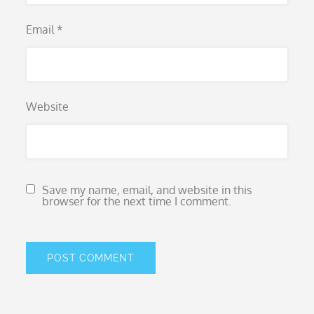
Email
*
Website
Save my name, email, and website in this
browser for the next time I comment.