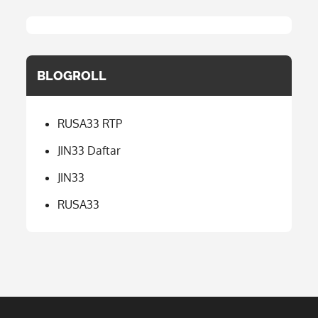
BLOGROLL
RUSA33 RTP
JIN33 Daftar
JIN33
RUSA33