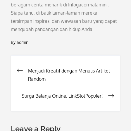
beragam cerita menarik di Infogacormalamini.
Siapa tahu, di balik laman-laman mereka,
tersimpan inspirasi dan wawasan baru yang dapat
mengubah pandangan dan hidup Anda.
By
admin
Post
Menjadi Kreatif dengan Menulis Artikel
Random
navigation
Surga Belanja Online: LinkSlotPopuler!
Leave a Reply