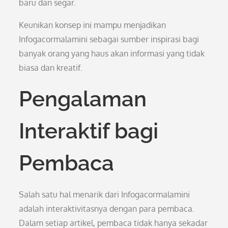
baru dan segar.
Keunikan konsep ini mampu menjadikan
Infogacormalamini sebagai sumber inspirasi bagi
banyak orang yang haus akan informasi yang tidak
biasa dan kreatif.
Pengalaman
Interaktif bagi
Pembaca
Salah satu hal menarik dari Infogacormalamini
adalah interaktivitasnya dengan para pembaca.
Dalam setiap artikel, pembaca tidak hanya sekadar