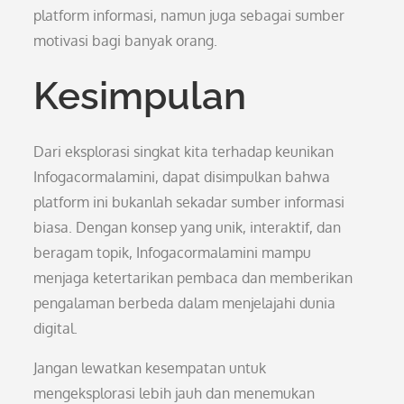
platform informasi, namun juga sebagai sumber
motivasi bagi banyak orang.
Kesimpulan
Dari eksplorasi singkat kita terhadap keunikan
Infogacormalamini, dapat disimpulkan bahwa
platform ini bukanlah sekadar sumber informasi
biasa. Dengan konsep yang unik, interaktif, dan
beragam topik, Infogacormalamini mampu
menjaga ketertarikan pembaca dan memberikan
pengalaman berbeda dalam menjelajahi dunia
digital.
Jangan lewatkan kesempatan untuk
mengeksplorasi lebih jauh dan menemukan