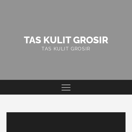
Skip
to
content
TAS KULIT GROSIR
TAS KULIT GROSIR