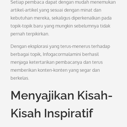
Setiap pembaca dapat dengan mudah menemukan
artikel-artikel yang sesuai dengan minat dan
kebutuhan mereka, sekaligus diperkenalkan pada
topik-topik baru yang mungkin sebelumnya tidak
pernah terpikirkan.
Dengan eksplorasi yang terus-menerus terhadap
berbagai topik, Infogacormalamini berhasil
menjaga ketertarikan pembacanya dan terus
memberikan konten-konten yang segar dan
berkelas.
Menyajikan Kisah-
Kisah Inspiratif