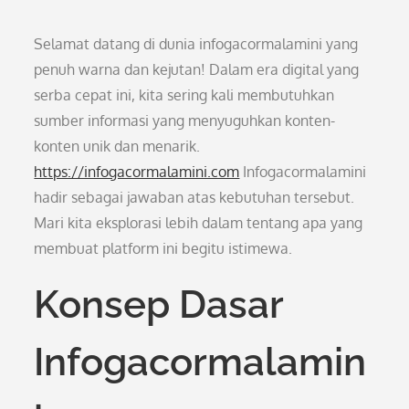
Selamat datang di dunia infogacormalamini yang
penuh warna dan kejutan! Dalam era digital yang
serba cepat ini, kita sering kali membutuhkan
sumber informasi yang menyuguhkan konten-
konten unik dan menarik.
https://infogacormalamini.com
Infogacormalamini
hadir sebagai jawaban atas kebutuhan tersebut.
Mari kita eksplorasi lebih dalam tentang apa yang
membuat platform ini begitu istimewa.
Konsep Dasar
Infogacormalamin