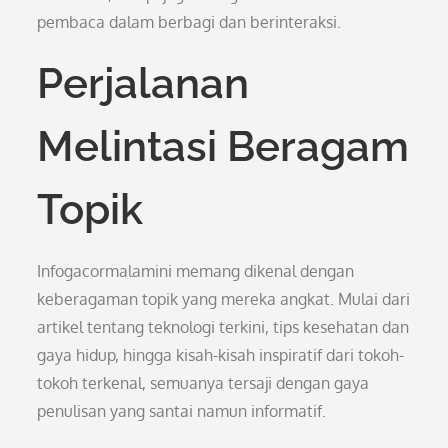
pembaca dalam berbagi dan berinteraksi.
Perjalanan
Melintasi Beragam
Topik
Infogacormalamini memang dikenal dengan
keberagaman topik yang mereka angkat. Mulai dari
artikel tentang teknologi terkini, tips kesehatan dan
gaya hidup, hingga kisah-kisah inspiratif dari tokoh-
tokoh terkenal, semuanya tersaji dengan gaya
penulisan yang santai namun informatif.