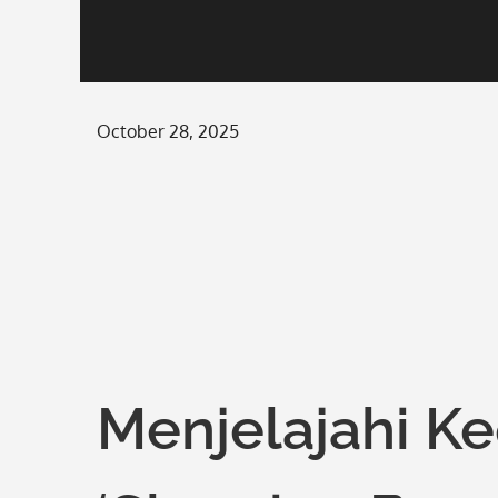
Posted
October 28, 2025
on
Menjelajahi Ke