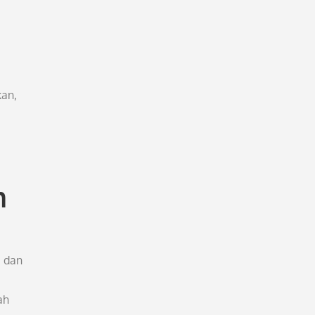
kan,
n
i dan
ah