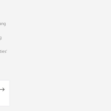
yang
g
ies’