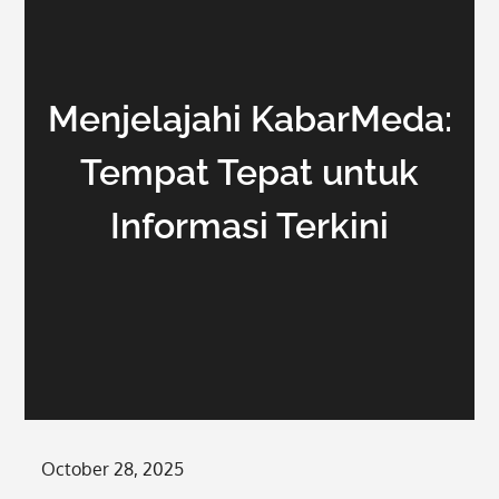
Menjelajahi KabarMeda:
Tempat Tepat untuk
Informasi Terkini
Posted
October 28, 2025