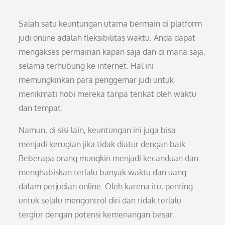
Salah satu keuntungan utama bermain di platform
judi online adalah fleksibilitas waktu. Anda dapat
mengakses permainan kapan saja dan di mana saja,
selama terhubung ke internet. Hal ini
memungkinkan para penggemar judi untuk
menikmati hobi mereka tanpa terikat oleh waktu
dan tempat.
Namun, di sisi lain, keuntungan ini juga bisa
menjadi kerugian jika tidak diatur dengan baik.
Beberapa orang mungkin menjadi kecanduan dan
menghabiskan terlalu banyak waktu dan uang
dalam perjudian online. Oleh karena itu, penting
untuk selalu mengontrol diri dan tidak terlalu
tergiur dengan potensi kemenangan besar.