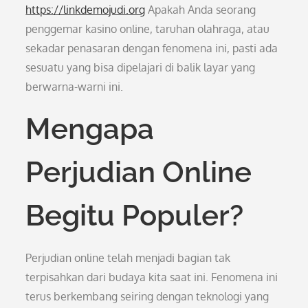
https://linkdemojudi.org
Apakah Anda seorang
penggemar kasino online, taruhan olahraga, atau
sekadar penasaran dengan fenomena ini, pasti ada
sesuatu yang bisa dipelajari di balik layar yang
berwarna-warni ini.
Mengapa
Perjudian Online
Begitu Populer?
Perjudian online telah menjadi bagian tak
terpisahkan dari budaya kita saat ini. Fenomena ini
terus berkembang seiring dengan teknologi yang