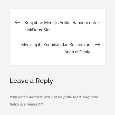
Post
Keajaiban Menulis Artikel Random untuk
LinkDemoSlot
navigation
Menjelajahi Keunikan dan Kecantikan
Aneh di Dunia
Leave a Reply
Your email address will not be published.
Required
fields are marked
*