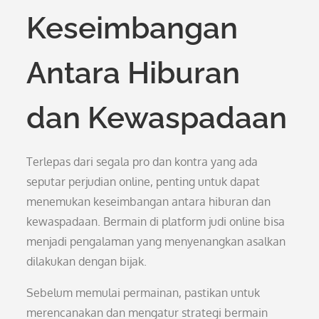
Keseimbangan
Antara Hiburan
dan Kewaspadaan
Terlepas dari segala pro dan kontra yang ada
seputar perjudian online, penting untuk dapat
menemukan keseimbangan antara hiburan dan
kewaspadaan. Bermain di platform judi online bisa
menjadi pengalaman yang menyenangkan asalkan
dilakukan dengan bijak.
Sebelum memulai permainan, pastikan untuk
merencanakan dan mengatur strategi bermain