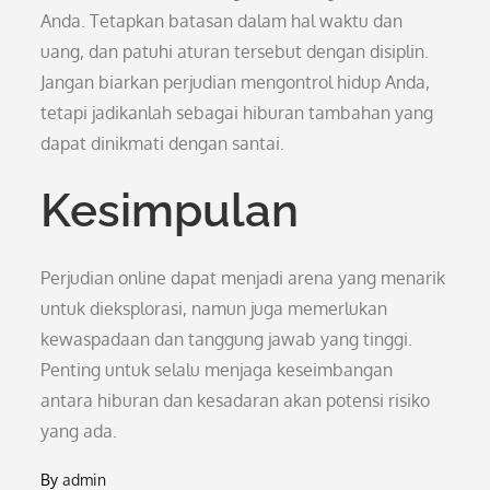
Anda. Tetapkan batasan dalam hal waktu dan
uang, dan patuhi aturan tersebut dengan disiplin.
Jangan biarkan perjudian mengontrol hidup Anda,
tetapi jadikanlah sebagai hiburan tambahan yang
dapat dinikmati dengan santai.
Kesimpulan
Perjudian online dapat menjadi arena yang menarik
untuk dieksplorasi, namun juga memerlukan
kewaspadaan dan tanggung jawab yang tinggi.
Penting untuk selalu menjaga keseimbangan
antara hiburan dan kesadaran akan potensi risiko
yang ada.
By
admin