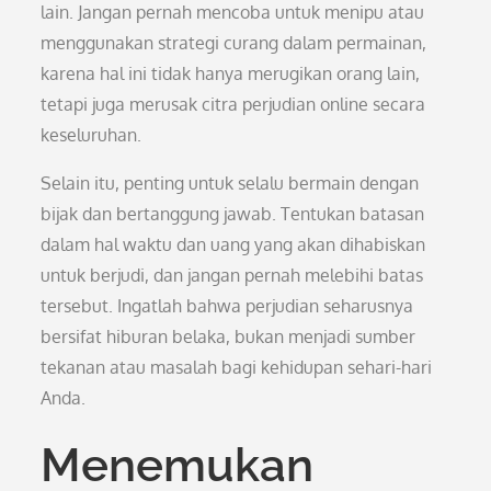
lain. Jangan pernah mencoba untuk menipu atau
menggunakan strategi curang dalam permainan,
karena hal ini tidak hanya merugikan orang lain,
tetapi juga merusak citra perjudian online secara
keseluruhan.
Selain itu, penting untuk selalu bermain dengan
bijak dan bertanggung jawab. Tentukan batasan
dalam hal waktu dan uang yang akan dihabiskan
untuk berjudi, dan jangan pernah melebihi batas
tersebut. Ingatlah bahwa perjudian seharusnya
bersifat hiburan belaka, bukan menjadi sumber
tekanan atau masalah bagi kehidupan sehari-hari
Anda.
Menemukan