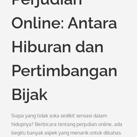
Online: Antara
Hiburan dan
Pertimbangan
Bijak
Siapa yang tidak suka sedikit sensasi dalam
hidupnya? Berbicara tentang perjudian online, ada
begitu banyak aspek yang menarik untuk dibahas.