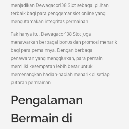
menjadikan Dewagacor138 Slot sebagai pilihan
terbaik bagi para penggemar slot online yang
mengutamakan integritas permainan.
Tak hanya itu, Dewagacor138 Slot juga
menawarkan berbagai bonus dan promosi menarik
bagi para pemainnya. Dengan berbagai
penawaran yang menggiurkan, para pemain
memiliki kesempatan lebih besar untuk
memenangkan hadiah-hadiah menarik di setiap
putaran permainan.
Pengalaman
Bermain di