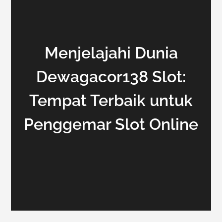
Menjelajahi Dunia
Dewagacor138 Slot:
Tempat Terbaik untuk
Penggemar Slot Online