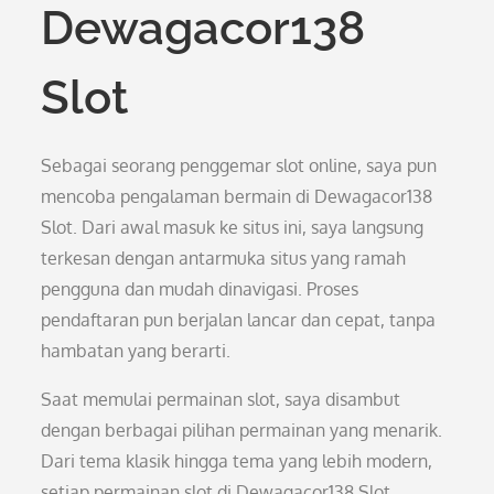
Dewagacor138
Slot
Sebagai seorang penggemar slot online, saya pun
mencoba pengalaman bermain di Dewagacor138
Slot. Dari awal masuk ke situs ini, saya langsung
terkesan dengan antarmuka situs yang ramah
pengguna dan mudah dinavigasi. Proses
pendaftaran pun berjalan lancar dan cepat, tanpa
hambatan yang berarti.
Saat memulai permainan slot, saya disambut
dengan berbagai pilihan permainan yang menarik.
Dari tema klasik hingga tema yang lebih modern,
setiap permainan slot di Dewagacor138 Slot