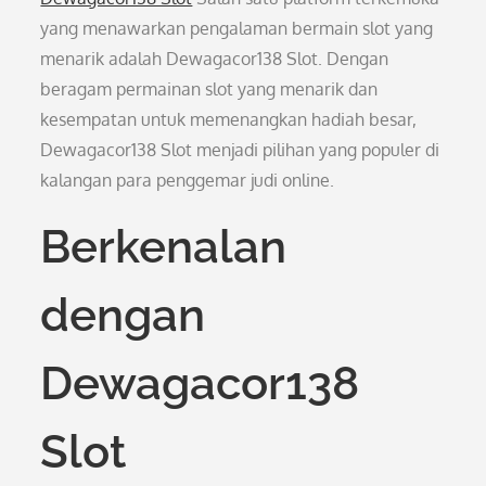
yang menawarkan pengalaman bermain slot yang
menarik adalah Dewagacor138 Slot. Dengan
beragam permainan slot yang menarik dan
kesempatan untuk memenangkan hadiah besar,
Dewagacor138 Slot menjadi pilihan yang populer di
kalangan para penggemar judi online.
Berkenalan
dengan
Dewagacor138
Slot