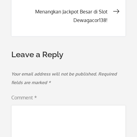
navigation
Menangkan Jackpot Besar di Slot
Dewagacor138!
Leave a Reply
Your email address will not be published.
Required
fields are marked
*
Comment
*