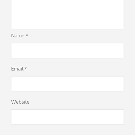
Name
*
Email
*
Website