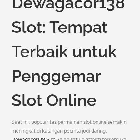
Dewagacor138
Slot: Tempat
Terbaik untuk
Penggemar
Slot Online
Saat ini, popularitas permainan slot online semakin
meningkat di kalangan pecinta judi daring.
Dewagacor138 Slot
Salah satu platform terkemuka