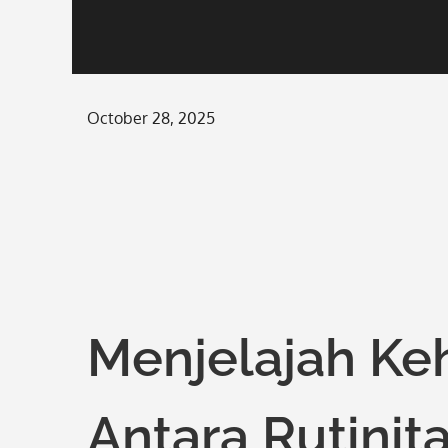
Posted
October 28, 2025
on
Menjelajah Keh
Antara Rutinit