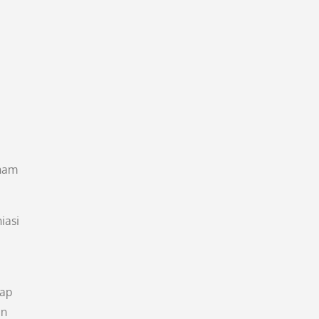
enam
iasi
iap
an