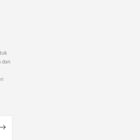
tuk
n dan
ri