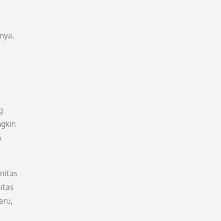
nya,
s
g
ngkin
n
nitas
itas
aru,