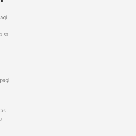
Bagi
bisa
 pagi
i
tas
u