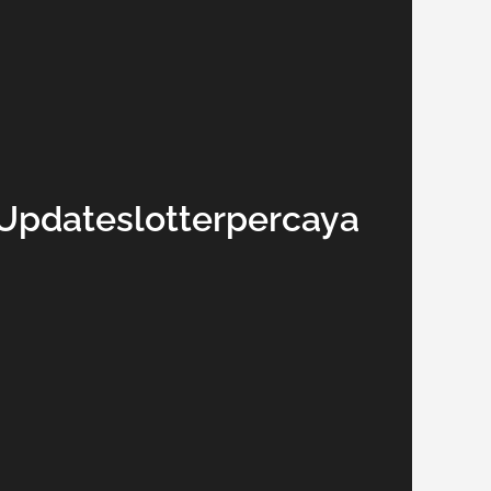
 Updateslotterpercaya