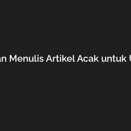
an Menulis Artikel Acak untuk