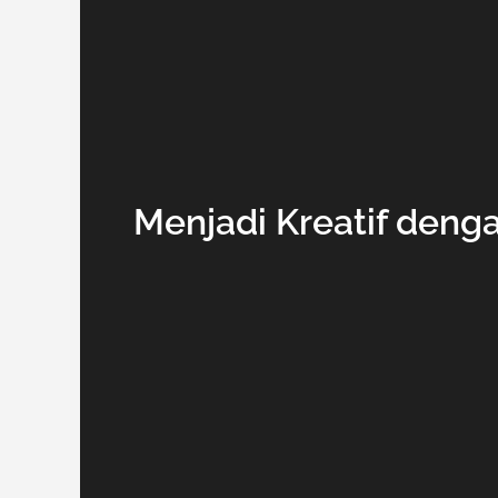
Menjadi Kreatif deng