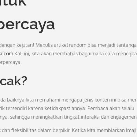
percaya
dengan kejutan! Menulis artikel random bisa menjadi tantang
ya.com
Kali ini, kita akan membahas bagaimana cara mencipt
erpercaya.
Acak?
 ada baiknya kita memahami mengapa jenis konten ini bisa men
rik tersendiri karena ketidakpastiannya. Pembaca akan selalu
nya, sehingga meningkatkan tingkat interaksi dan engagemen
s dan fleksibilitas dalam berpikir. Ketika kita membiarkan imaji