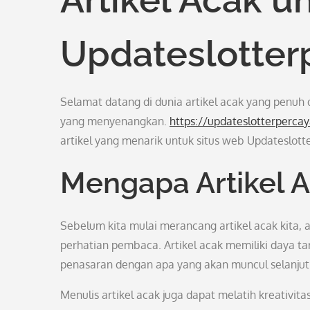
Updateslotter
Selamat datang di dunia artikel acak yang penuh 
yang menyenangkan.
https://updateslotterperca
artikel yang menarik untuk situs web Updateslott
Mengapa Artikel 
Sebelum kita mulai merancang artikel acak kita,
perhatian pembaca. Artikel acak memiliki daya ta
penasaran dengan apa yang akan muncul selanjut
Menulis artikel acak juga dapat melatih kreativita