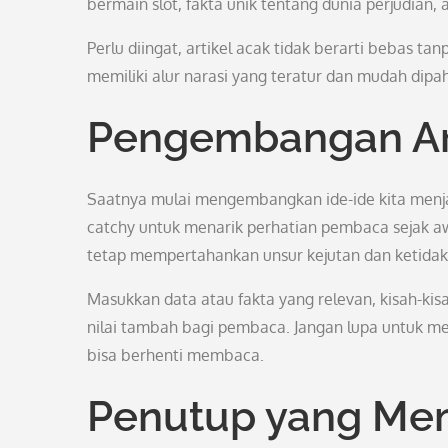
bermain slot, fakta unik tentang dunia perjudian, 
Perlu diingat, artikel acak tidak berarti bebas 
memiliki alur narasi yang teratur dan mudah dip
Pengembangan Ar
Saatnya mulai mengembangkan ide-ide kita menjad
catchy untuk menarik perhatian pembaca sejak awa
tetap mempertahankan unsur kejutan dan ketida
Masukkan data atau fakta yang relevan, kisah-ki
nilai tambah bagi pembaca. Jangan lupa untuk m
bisa berhenti membaca.
Penutup yang Me