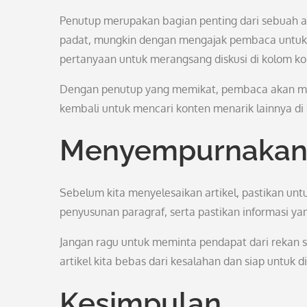
Penutup merupakan bagian penting dari sebuah a
padat, mungkin dengan mengajak pembaca untuk b
pertanyaan untuk merangsang diskusi di kolom k
Dengan penutup yang memikat, pembaca akan mer
kembali untuk mencari konten menarik lainnya di 
Menyempurnakan 
Sebelum kita menyelesaikan artikel, pastikan unt
penyusunan paragraf, serta pastikan informasi yan
Jangan ragu untuk meminta pendapat dari rekan 
artikel kita bebas dari kesalahan dan siap untuk d
Kesimpulan