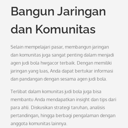
Bangun Jaringan
dan Komunitas
Selain mempelajari pasar, membangun jaringan
dan komunitas juga sangat penting dalam menjadi
agen judi bola hwgacor terbaik. Dengan memiliki
jaringan yang luas, Anda dapat bertukar informasi
dan pandangan dengan sesama agen judi bola.
Terlibat dalam komunitas judi bola juga bisa
membantu Anda mendapatkan insight dan tips dari
para ahli. Diskusikan strategi taruhan, analisis
pertandingan, hingga berbagi pengalaman dengan
anggota komunitas lainnya.