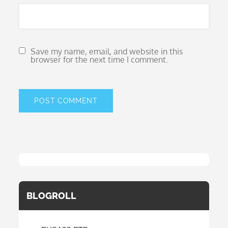
Save my name, email, and website in this
browser for the next time I comment.
BLOGROLL