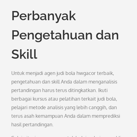
Perbanyak
Pengetahuan dan
Skill
Untuk menjadi agen judi bola hwgacor terbaik,
pengetahuan dan skill Anda dalam menganalisis
pertandingan harus terus ditingkatkan. Ikuti
berbagai kursus atau pelatihan terkait judi bola,
pelajari metode analisis yang lebih canggih, dan
terus asah kemampuan Anda dalam memprediksi
hasil pertandingan.