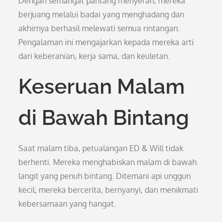
Dengan semangat pantang menyerah, mereka
berjuang melalui badai yang menghadang dan
akhirnya berhasil melewati semua rintangan.
Pengalaman ini mengajarkan kepada mereka arti
dari keberanian, kerja sama, dan keuletan.
Keseruan Malam
di Bawah Bintang
Saat malam tiba, petualangan ED & Will tidak
berhenti. Mereka menghabiskan malam di bawah
langit yang penuh bintang. Ditemani api unggun
kecil, mereka bercerita, bernyanyi, dan menikmati
kebersamaan yang hangat.