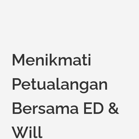
Menikmati
Petualangan
Bersama ED &
Will