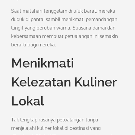
Saat matahari tenggelam di ufuk barat, mereka
duduk di pantai sambil menikmati pemandangan
langit yang berubah warna. Suasana damai dan
kebersamaan membuat petualangan ini semakin
berarti bagi mereka.
Menikmati
Kelezatan Kuliner
Lokal
Tak lengkap rasanya petualangan tanpa
menjelajahi kuliner lokal di destinasi yang