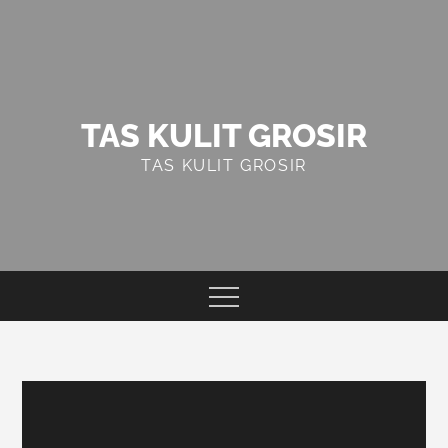
Skip
to
content
TAS KULIT GROSIR
TAS KULIT GROSIR