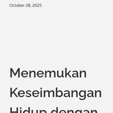
Posted
October 28, 2025
on
Menemukan
Keseimbangan
Hidup dengan