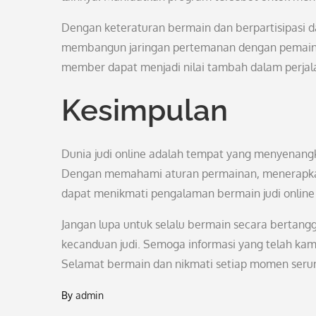
Dengan keteraturan bermain dan berpartisipasi dal
membangun jaringan pertemanan dengan pemain l
member dapat menjadi nilai tambah dalam perjala
Kesimpulan
Dunia judi online adalah tempat yang menyenang
Dengan memahami aturan permainan, menerapkan 
dapat menikmati pengalaman bermain judi online
Jangan lupa untuk selalu bermain secara bertanggu
kecanduan judi. Semoga informasi yang telah kami
Selamat bermain dan nikmati setiap momen seru
By
admin