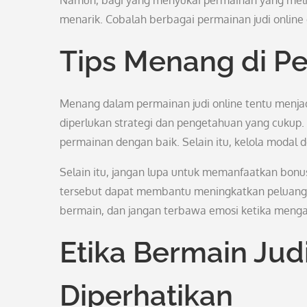
Namun, bagi yang menyukai permainan yang meliba
menarik. Cobalah berbagai permainan judi online
Tips Menang di Pe
Menang dalam permainan judi online tentu menj
diperlukan strategi dan pengetahuan yang cukup.
permainan dengan baik. Selain itu, kelola modal 
Selain itu, jangan lupa untuk memanfaatkan bonus
tersebut dapat membantu meningkatkan peluang 
bermain, dan jangan terbawa emosi ketika menga
Etika Bermain Jud
Diperhatikan