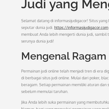
Judi yang Men
Selamat datang di informasijudigacor! Situs yan
seputar dunia judi.
https://informasijudigacor.com
membuat Anda lebih mengerti dunia judi, sambil t
serunya dunia judi!
Mengenal Ragam P
Permainan judi online telah menjadi tren di era 
di berbagai situs judi online. Mulai dari poker, bl
beragam. Setiap permainan memiliki aturan dan 
sebelum memulai taruhan.
Jika Anda lebih suka permainan yang membutuhkan