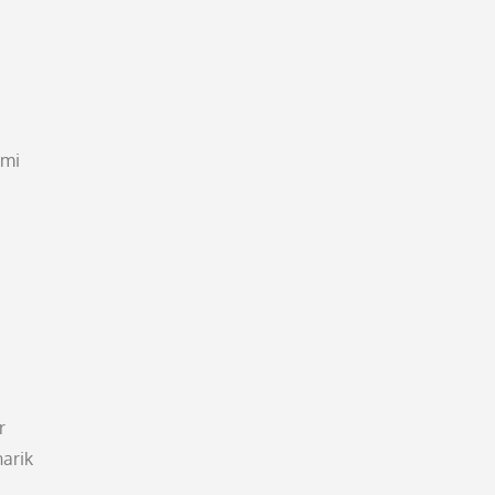
ami
r
arik