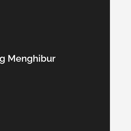
ng Menghibur