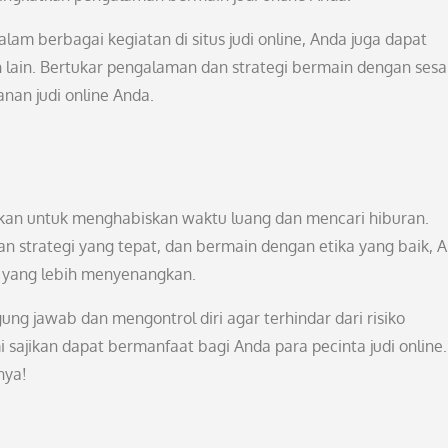
am berbagai kegiatan di situs judi online, Anda juga dapat
ain. Bertukar pengalaman dan strategi bermain dengan ses
nan judi online Anda.
kan untuk menghabiskan waktu luang dan mencari hiburan.
strategi yang tepat, dan bermain dengan etika yang baik, 
 yang lebih menyenangkan.
ng jawab dan mengontrol diri agar terhindar dari risiko
 sajikan dapat bermanfaat bagi Anda para pecinta judi online.
nya!