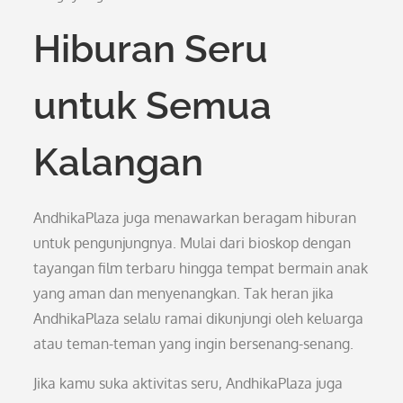
Hiburan Seru
untuk Semua
Kalangan
AndhikaPlaza juga menawarkan beragam hiburan
untuk pengunjungnya. Mulai dari bioskop dengan
tayangan film terbaru hingga tempat bermain anak
yang aman dan menyenangkan. Tak heran jika
AndhikaPlaza selalu ramai dikunjungi oleh keluarga
atau teman-teman yang ingin bersenang-senang.
Jika kamu suka aktivitas seru, AndhikaPlaza juga