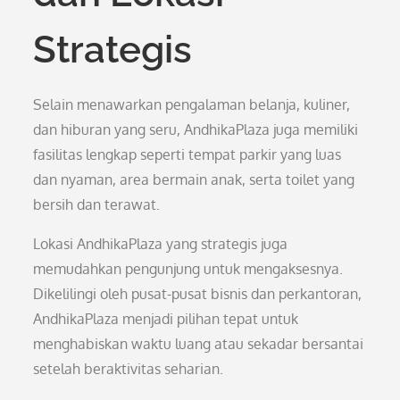
Strategis
Selain menawarkan pengalaman belanja, kuliner,
dan hiburan yang seru, AndhikaPlaza juga memiliki
fasilitas lengkap seperti tempat parkir yang luas
dan nyaman, area bermain anak, serta toilet yang
bersih dan terawat.
Lokasi AndhikaPlaza yang strategis juga
memudahkan pengunjung untuk mengaksesnya.
Dikelilingi oleh pusat-pusat bisnis dan perkantoran,
AndhikaPlaza menjadi pilihan tepat untuk
menghabiskan waktu luang atau sekadar bersantai
setelah beraktivitas seharian.