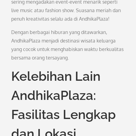
sering mengadakan event-event menarik seperti
live music atau fashion show. Suasana meriah dan
penuh kreativitas selalu ada di AndhikaPlaza!
Dengan berbagai hiburan yang ditawarkan,
AndhikaPlaza menjadi destinasi wisata keluarga
yang cocok untuk menghabiskan waktu berkualitas
bersama orang tersayang.
Kelebihan Lain
AndhikaPlaza:
Fasilitas Lengkap
dan Lokasi