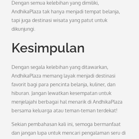
Dengan semua kelebihan yang dimiliki,
AndhikaPlaza tak hanya menjadi tempat belanja,
tapi juga destinasi wisata yang patut untuk
dikunjungi.
Kesimpulan
Dengan segala kelebihan yang ditawarkan,
AndhikaPlaza memang layak menjadi destinasi
favorit bagi para pencinta belanja, kuliner, dan
hiburan. Jangan lewatkan kesempatan untuk
menjelajahi berbagai hal menarik di AndhikaPlaza
bersama keluarga atau teman-teman terdekat!
Sekian pembahasan kali ini, semoga bermanfaat
dan jangan lupa untuk mencari pengalaman seru di