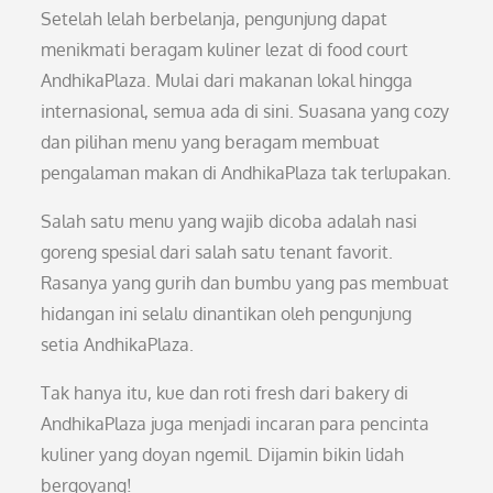
Setelah lelah berbelanja, pengunjung dapat
menikmati beragam kuliner lezat di food court
AndhikaPlaza. Mulai dari makanan lokal hingga
internasional, semua ada di sini. Suasana yang cozy
dan pilihan menu yang beragam membuat
pengalaman makan di AndhikaPlaza tak terlupakan.
Salah satu menu yang wajib dicoba adalah nasi
goreng spesial dari salah satu tenant favorit.
Rasanya yang gurih dan bumbu yang pas membuat
hidangan ini selalu dinantikan oleh pengunjung
setia AndhikaPlaza.
Tak hanya itu, kue dan roti fresh dari bakery di
AndhikaPlaza juga menjadi incaran para pencinta
kuliner yang doyan ngemil. Dijamin bikin lidah
bergoyang!