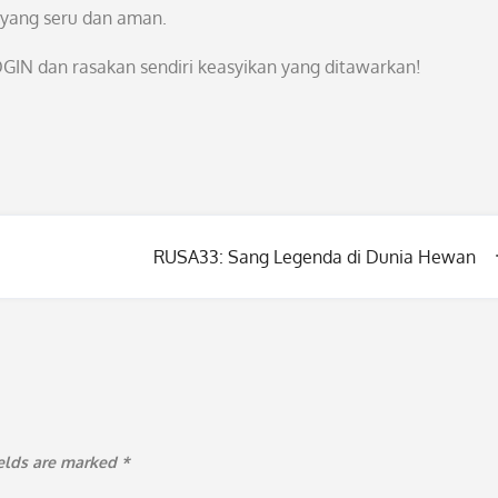
 yang seru dan aman.
IN dan rasakan sendiri keasyikan yang ditawarkan!
RUSA33: Sang Legenda di Dunia Hewan
ields are marked
*