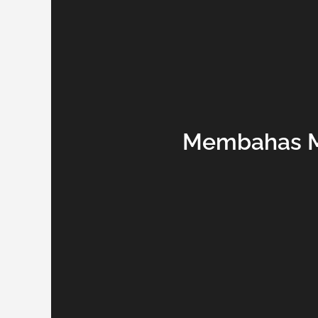
Membahas MO