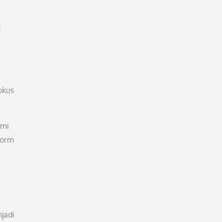
g
okus
emi
form
jadi