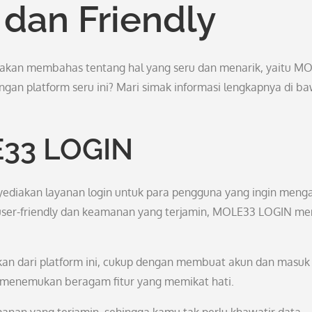
 dan Friendly
ta akan membahas tentang hal yang seru dan menarik, yaitu M
ngan platform seru ini? Mari simak informasi lengkapnya di b
33 LOGIN
ediakan layanan login untuk para pengguna yang ingin meng
user-friendly dan keamanan yang terjamin, MOLE33 LOGIN me
kan dari platform ini, cukup dengan membuat akun dan masuk
menemukan beragam fitur yang memikat hati.