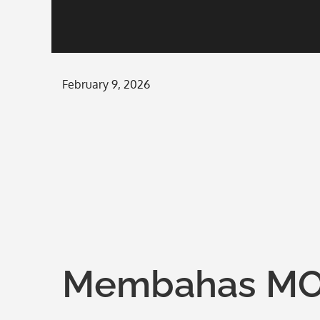
Posted
February 9, 2026
on
Membahas MO