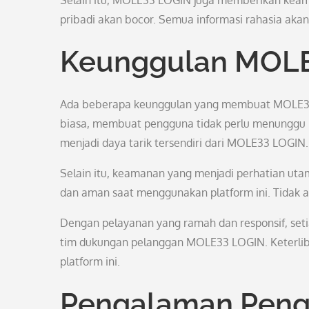
Selain itu, MOLE33 LOGIN juga memberikan keama
pribadi akan bocor. Semua informasi rahasia aka
Keunggulan MOL
Ada beberapa keunggulan yang membuat MOLE33 L
biasa, membuat pengguna tidak perlu menunggu lam
menjadi daya tarik tersendiri dari MOLE33 LOGIN.
Selain itu, keamanan yang menjadi perhatian u
dan aman saat menggunakan platform ini. Tidak a
Dengan pelayanan yang ramah dan responsif, seti
tim dukungan pelanggan MOLE33 LOGIN. Keterli
platform ini.
Pengalaman Pen