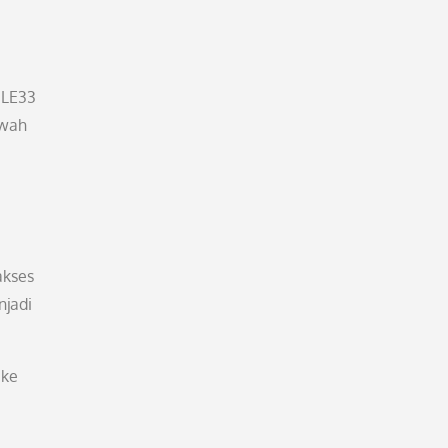
OLE33
awah
akses
njadi
 ke