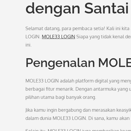
dengan Santai
Selamat datang, para pembaca setia! Kali ini ki
LOGIN.
MOLE33 LOGIN
Siapa yang tidak kenal de
ini.
Pengenalan MOLE
MOLE33 LOGIN adalah platform digital yang meny
berbagai fitur menarik. Dengan antarmuka yang 
pilihan utama bagi banyak orang.
Jika kamu ingin bergabung dan merasakan keasyi
dalam dunia MOLE33 LOGIN. Di sana, kamu akan 