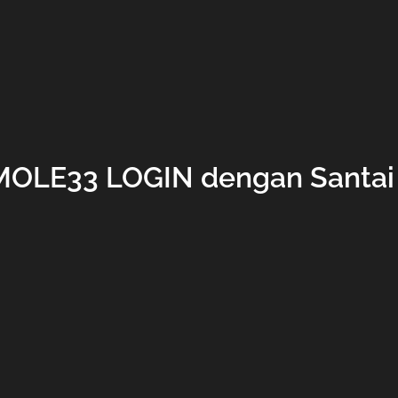
LE33 LOGIN dengan Santai 