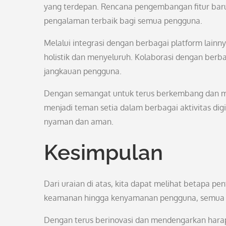
yang terdepan. Rencana pengembangan fitur bar
pengalaman terbaik bagi semua pengguna.
Melalui integrasi dengan berbagai platform lai
holistik dan menyeluruh. Kolaborasi dengan berb
jangkauan pengguna.
Dengan semangat untuk terus berkembang dan 
menjadi teman setia dalam berbagai aktivitas dig
nyaman dan aman.
Kesimpulan
Dari uraian di atas, kita dapat melihat betapa p
keamanan hingga kenyamanan pengguna, semua m
Dengan terus berinovasi dan mendengarkan hara