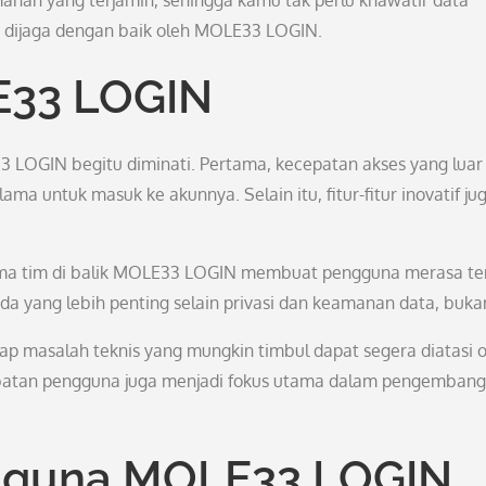
nan yang terjamin, sehingga kamu tak perlu khawatir data
n dijaga dengan baik oleh MOLE33 LOGIN.
E33 LOGIN
OGIN begitu diminati. Pertama, kecepatan akses yang luar
a untuk masuk ke akunnya. Selain itu, fitur-fitur inovatif ju
tama tim di balik MOLE33 LOGIN membuat pengguna merasa t
da yang lebih penting selain privasi dan keamanan data, buka
ap masalah teknis yang mungkin timbul dapat segera diatasi 
batan pengguna juga menjadi fokus utama dalam pengemban
gguna MOLE33 LOGIN