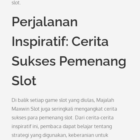
slot.
Perjalanan
Inspiratif: Cerita
Sukses Pemenang
Slot
Di balik setiap game slot yang diulas, Majalah
Maxwin Slot juga seringkali mengangkat cerita
sukses para pemenang slot. Dari cerita-cerita
inspiratif ini, pembaca dapat belajar tentang
strategi yang digunakan, keberanian untuk