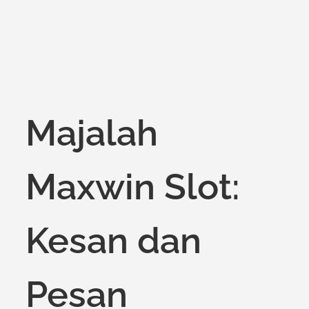
Majalah
Maxwin Slot:
Kesan dan
Pesan