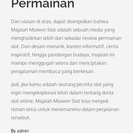
Permainan
Dari ulasan di atas, dapat disimpulkan bahwa
Majalah Maxwin Slot adalah sebuah media yang
menghadirkan lebih dari sekadar review permainan
slot. Dari desain menarik, konten informatif, cerita
inspiratif, hingga pandangan budaya, majalah ini
mampu menggugah selera dan menciptakan
pengalaman membaca yang berkesan.
Jadi, jika kamu adalah seorang pecinta slot yang
ingin mengeksplorasi lebih dalam tentang dunia
slot online, Majalah Maxwin Slot bisa menjadi
teman setia untuk menemanimu dalam perjalanan
tersebut.
By
admin