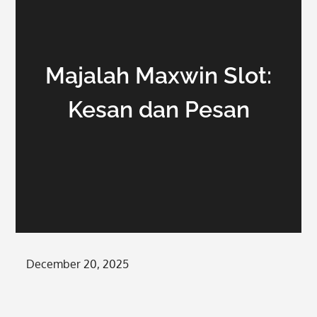
Majalah Maxwin Slot:
Kesan dan Pesan
Posted
December 20, 2025
on