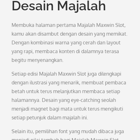
Desain Majalah
Membuka halaman pertama Majalah Maxwin Slot,
kamu akan disambut dengan desain yang memikat.
Dengan kombinasi warna yang cerah dan layout
yang rapi, membaca konten di dalamnya terasa
begitu menyenangkan.
Setiap edisi Majalah Maxwin Slot juga dilengkapi
dengan ilustrasi yang menarik, membuat pembaca
betah untuk terus melanjutkan membaca setiap
halamannya. Desain yang eye-catching seolah
menjadi magnet bagi mata untuk terus mengikuti
setiap petunjuk dalam majalah ini.
Selain itu, pemilihan font yang mudah dibaca juga