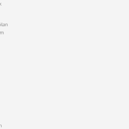
k
ilan
am
n