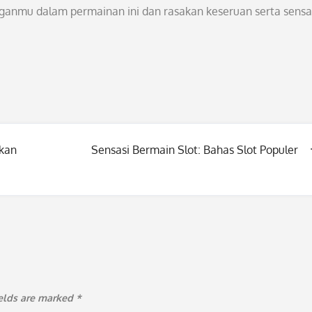
ganmu dalam permainan ini dan rasakan keseruan serta sensa
kan
Sensasi Bermain Slot: Bahas Slot Populer
ields are marked
*