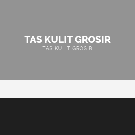
TAS KULIT GROSIR
TAS KULIT GROSIR