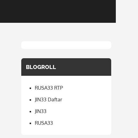
BLOGROLL
RUSA33 RTP
JIN33 Daftar
JIN33
RUSA33