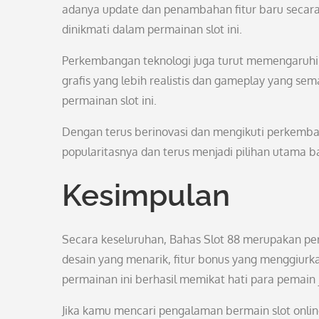
adanya update dan penambahan fitur baru secara 
dinikmati dalam permainan slot ini.
Perkembangan teknologi juga turut memengaruhi p
grafis yang lebih realistis dan gameplay yang sema
permainan slot ini.
Dengan terus berinovasi dan mengikuti perkemb
popularitasnya dan terus menjadi pilihan utama b
Kesimpulan
Secara keseluruhan, Bahas Slot 88 merupakan pe
desain yang menarik, fitur bonus yang menggiurka
permainan ini berhasil memikat hati para pemain j
Jika kamu mencari pengalaman bermain slot onlin