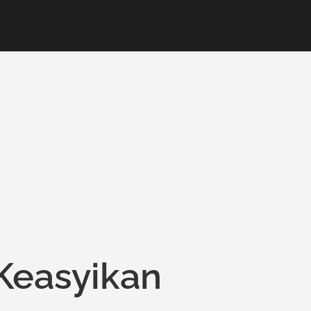
Keasyikan