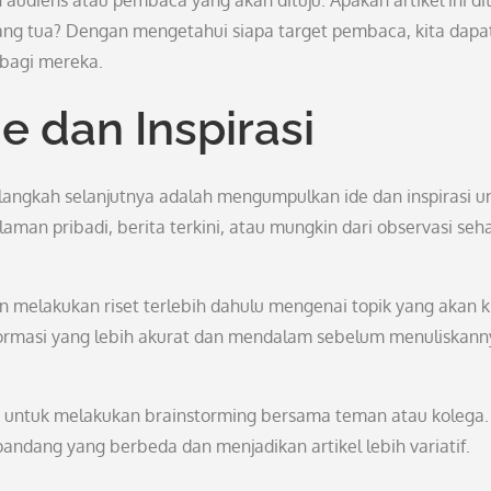
audiens atau pembaca yang akan dituju. Apakah artikel ini dit
ang tua? Dengan mengetahui siapa target pembaca, kita dapa
bagi mereka.
 dan Inspirasi
, langkah selanjutnya adalah mengumpulkan ide dan inspirasi u
laman pribadi, berita terkini, atau mungkin dari observasi seha
n melakukan riset terlebih dahulu mengenai topik yang akan k
formasi yang lebih akurat dan mendalam sebelum menuliskann
nya untuk melakukan brainstorming bersama teman atau kolega.
andang yang berbeda dan menjadikan artikel lebih variatif.