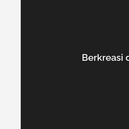
Berkreasi 