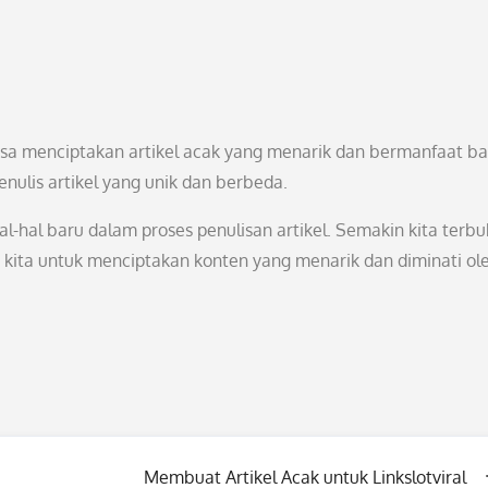
bisa menciptakan artikel acak yang menarik dan bermanfaat ba
nulis artikel yang unik dan berbeda.
-hal baru dalam proses penulisan artikel. Semakin kita terbu
g kita untuk menciptakan konten yang menarik dan diminati ol
Membuat Artikel Acak untuk Linkslotviral