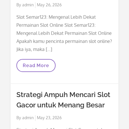
Posted
By
admin
May 26, 2026
on
Slot Semar123: Mengenal Lebih Dekat
Permainan Slot Online Slot Semar123:
Mengenal Lebih Dekat Permainan Slot Online
Apakah kamu pencinta permainan slot online?
Jika iya, maka […]
Slot
Read More
Semar123:
Mengenal
Lebih
Dekat
Permainan
Strategi Ampuh Mencari Slot
Slot
Online
Gacor untuk Menang Besar
Posted
By
admin
May 23, 2026
on