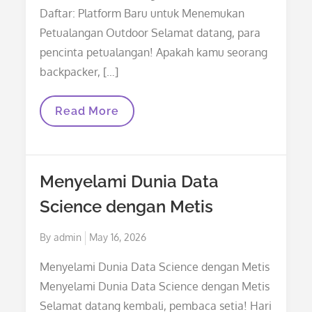
Daftar: Platform Baru untuk Menemukan
Petualangan Outdoor Selamat datang, para
pencinta petualangan! Apakah kamu seorang
backpacker, […]
RUSA33
Read More
Daftar:
Platform
Baru
Untuk
Menemukan
Menyelami Dunia Data
Petualangan
Outdoor
Science dengan Metis
Posted
By
admin
May 16, 2026
on
Menyelami Dunia Data Science dengan Metis
Menyelami Dunia Data Science dengan Metis
Selamat datang kembali, pembaca setia! Hari