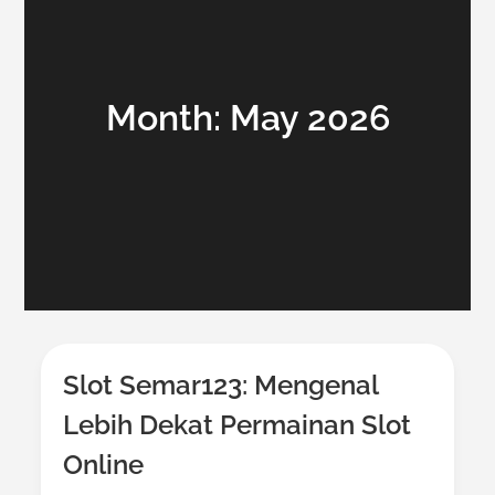
Month:
May 2026
Slot Semar123: Mengenal
Lebih Dekat Permainan Slot
Online