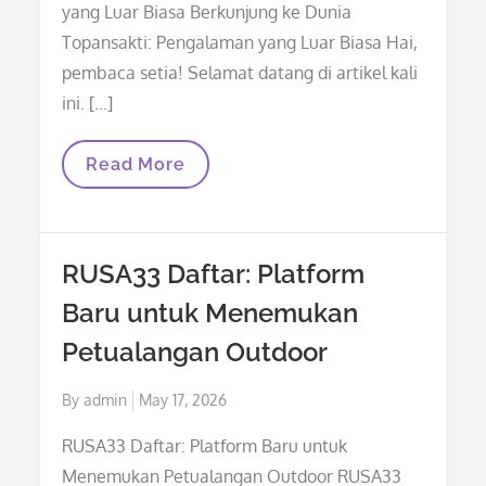
yang Luar Biasa Berkunjung ke Dunia
Topansakti: Pengalaman yang Luar Biasa Hai,
pembaca setia! Selamat datang di artikel kali
ini. […]
Berkunjung
Read More
Ke
Dunia
Topansakti:
Pengalaman
Yang
RUSA33 Daftar: Platform
Luar
Biasa
Baru untuk Menemukan
Petualangan Outdoor
Posted
By
admin
May 17, 2026
on
RUSA33 Daftar: Platform Baru untuk
Menemukan Petualangan Outdoor RUSA33