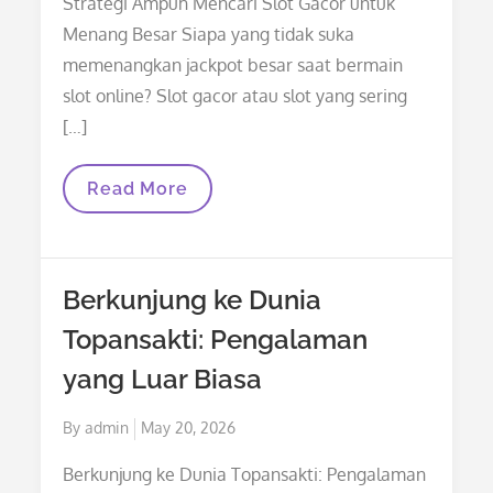
Strategi Ampuh Mencari Slot Gacor untuk
Menang Besar Siapa yang tidak suka
memenangkan jackpot besar saat bermain
slot online? Slot gacor atau slot yang sering
[…]
Strategi
Read More
Ampuh
Mencari
Slot
Gacor
Untuk
Berkunjung ke Dunia
Menang
Besar
Topansakti: Pengalaman
yang Luar Biasa
Posted
By
admin
May 20, 2026
on
Berkunjung ke Dunia Topansakti: Pengalaman